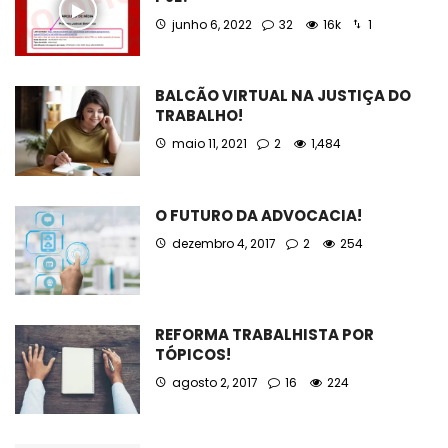
junho 6, 2022
32
16k
1
BALCÃO VIRTUAL NA JUSTIÇA DO
TRABALHO!
maio 11, 2021
2
1,484
O FUTURO DA ADVOCACIA!
dezembro 4, 2017
2
254
REFORMA TRABALHISTA POR
TÓPICOS!
agosto 2, 2017
16
224