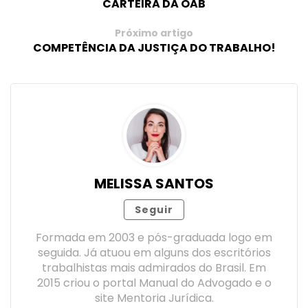
CARTEIRA DA OAB
Próximo artigo
COMPETÊNCIA DA JUSTIÇA DO TRABALHO!
MELISSA SANTOS
Seguir
Formada em 2003 e pós-graduada logo em
seguida. Já atuou em alguns dos escritórios
trabalhistas mais admirados do Brasil. Em
2015 criou o portal Manual do Advogado e o
site Mentoria Jurídica.