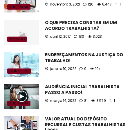
novembro 3, 2021
126
8,447
1
AUDIÊNCIA
O QUE PRECISA CONSTAR EM UM
ACORDO TRABALHISTA?
abril 12, 2017
130
3,023
ACORDO
ENDEREÇAMENTOS NA JUSTIÇA DO
TRABALHO!
janeiro 10, 2022
9
10k
CONCEITO
AUDIÊNCIA INICIAL TRABALHISTA
PASSO A PASSO!
março 14, 2022
81
8,579
1
AUDIÊNCIA
VALOR ATUAL DO DEPÓSITO
RECURSAL E CUSTAS TRABALHISTAS