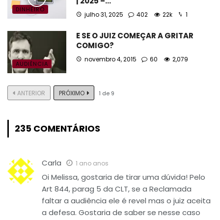
| 2025 –…
DINHEIRO
julho 31, 2025
402
22k
1
E SE O JUIZ COMEÇAR A GRITAR
COMIGO?
novembro 4, 2015
60
2,079
AUDIÊNCIA
ANTERIOR
PRÓXIMO
1
de
9
235 COMENTÁRIOS
Carla
1 ano anos
Oi Melissa, gostaria de tirar uma dúvida! Pelo
Art 844, parag 5 da CLT, se a Reclamada
faltar a audiência ele é revel mas o juiz aceita
a defesa. Gostaria de saber se nesse caso