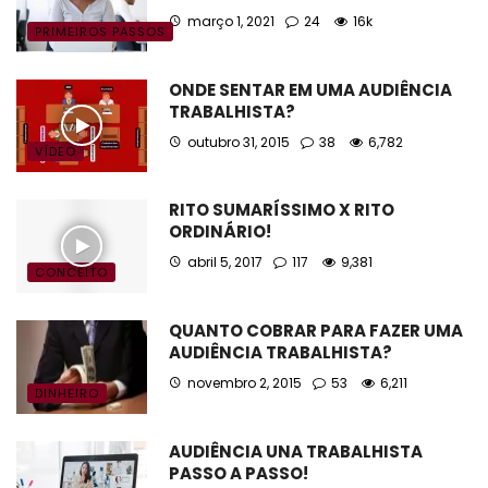
março 1, 2021
24
16k
PRIMEIROS PASSOS
ONDE SENTAR EM UMA AUDIÊNCIA
TRABALHISTA?
outubro 31, 2015
38
6,782
VÍDEO
RITO SUMARÍSSIMO X RITO
ORDINÁRIO!
abril 5, 2017
117
9,381
CONCEITO
QUANTO COBRAR PARA FAZER UMA
AUDIÊNCIA TRABALHISTA?
novembro 2, 2015
53
6,211
DINHEIRO
AUDIÊNCIA UNA TRABALHISTA
PASSO A PASSO!