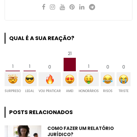
QUAL É A SUA REAÇÃO?
21
1
1
1
0
0
0
SURPRESO
LEGAL
VOU PRATICAR
AMEI
HONORÁRIOS
RISOS
TRISTE
POSTS RELACIONADOS
COMO FAZER UM RELATÓRIO
JURÍDICO?